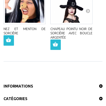
NEZ ET MENTON DE
CHAPEAU POINTU NOIR DE
CHA
SORCIÈRE
SORCIÈRE AVEC BOUCLE
SORC
ARGENTÉE
DE 
D'AR
INFORMATIONS
CATÉGORIES