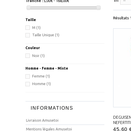
Tri
Tranche :
5,00€ - 168,00€
--
Résultats 1
Taille
M
(1)
Taille Unique
(1)
Couleur
Noir
(1)
Homme - Femme - Mixte
Femme
(1)
Homme
(1)
INFORMATIONS
DEGUIS
Livraison Amusetoi
NEFERTIT
45,60 
Mentions légales Amusetoi