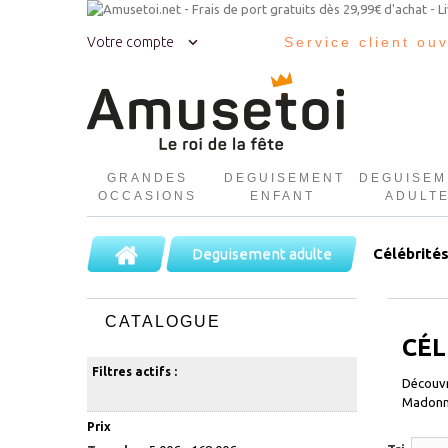
Votre compte
Service client ou
GRANDES
DEGUISEMENT
DEGUISEM
OCCASIONS
ENFANT
ADULT
Deguisement adulte
Célébrité
CATALOGUE
CÉL
Filtres actifs :
Découv
Madonn
Prix