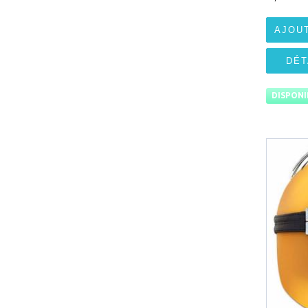
AJOU
DÉT
DISPONI