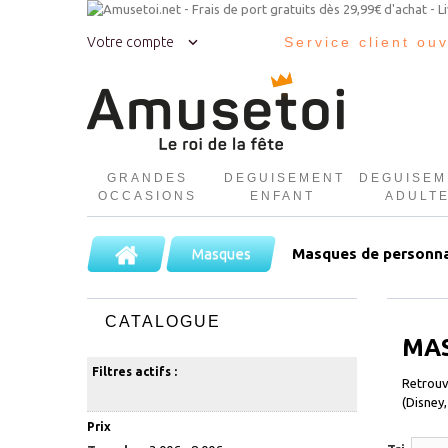
Votre compte
Service client ou
GRANDES
DEGUISEMENT
DEGUISEM
OCCASIONS
ENFANT
ADULT
Masques
Masques de personna
CATALOGUE
MAS
Filtres actifs :
Retrouv
(Disney,
Prix