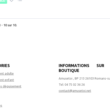
BLE
 - 10 sur 10.
RIES
INFORMATIONS SUR 
BOUTIQUE
nt adulte
Amusetoi , BP 213 26103 Romans-su
nt enfant
Tel:
04 75 02 36 26
es déguisement
contact@amusetoi.net
es