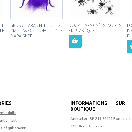
ÉE
GROSSE ARAIGNÉE DE 20
DOUZE ARAIGNÉES NOIRES
L
LE
CM AVEC UNE TOILE
EN PLASTIQUE
I
D'ARAIGNÉE
PL
RIES
INFORMATIONS SUR 
BOUTIQUE
nt adulte
Amusetoi , BP 213 26103 Romans-su
nt enfant
Tel:
04 75 02 36 26
es déguisement